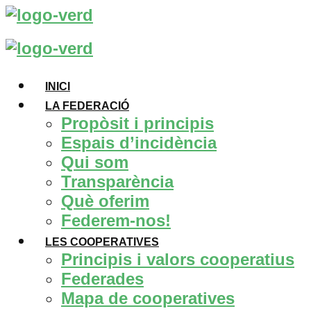
Vés
al
contingut
INICI
LA FEDERACIÓ
Propòsit i principis
Espais d’incidència
Qui som
Transparència
Què oferim
Federem-nos!
LES COOPERATIVES
Principis i valors cooperatius
Federades
Mapa de cooperatives