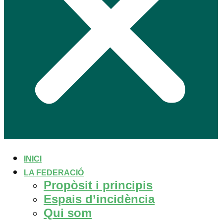
INICI
LA FEDERACIÓ
Propòsit i principis
Espais d’incidència
Qui som